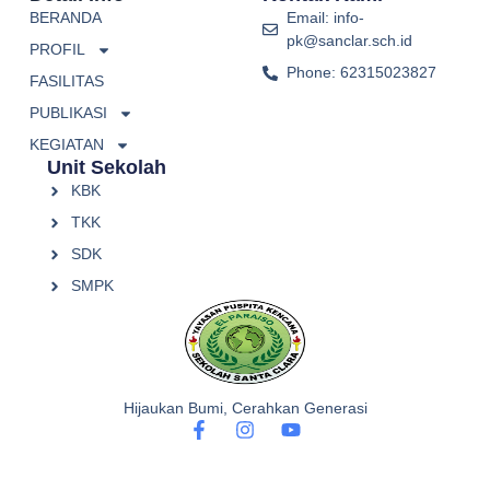
BERANDA
Email: info-
pk@sanclar.sch.id
PROFIL
Phone: 62315023827
FASILITAS
PUBLIKASI
KEGIATAN
Unit Sekolah
KBK
TKK
SDK
SMPK
Hijaukan Bumi, Cerahkan Generasi
F
I
Y
a
n
o
c
s
u
e
t
t