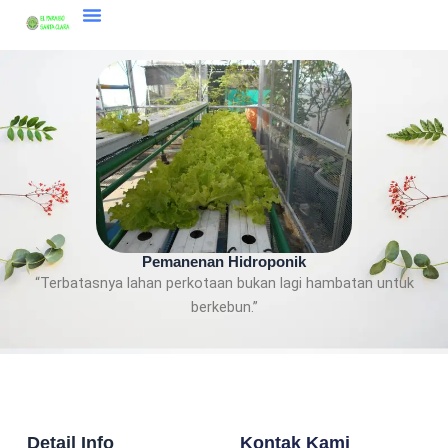
Skip
to
content
Pemanenan Hidroponik
“Terbatasnya lahan perkotaan bukan lagi hambatan untuk
berkebun.”
Detail Info
Kontak Kami