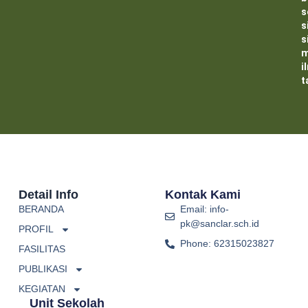
s
s
s
m
i
t
Detail Info
Kontak Kami
BERANDA
Email: info-
pk@sanclar.sch.id
PROFIL
Phone: 62315023827
FASILITAS
PUBLIKASI
KEGIATAN
Unit Sekolah